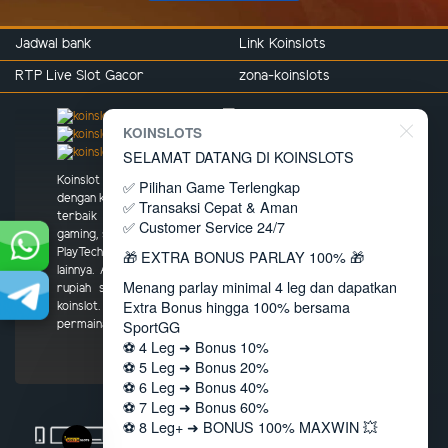
Jadwal bank
Link Koinslots
RTP Live Slot Gacor
zona-koinslots
KOINSLOTS
SELAMAT DATANG DI KOINSLOTS
Koinslot menghadirkan beberapa permainan live casino
✅ Pilihan Game Terlengkap
dengan kerjasama melalui beberapa provider judi online
✅ Transaksi Cepat & Aman
terbaik di dunia, misalnya pragmatic play, evolution
✅ Customer Service 24/7
gaming, sbobet casino, WM Casino, Sexy Gaming, eBet,
PlayTech, dan berbagai macam jenis provider terbaik
🎁 EXTRA BONUS PARLAY 100% 🎁
lainnya. Anda bisa melalukan betting mulai dari Rp 5rb
Menang parlay minimal 4 leg dan dapatkan
rupiah saja untuk dapat mencoba bermain di situs
Extra Bonus hingga 100% bersama
koinslot. Cukup gunakan 1 ID saja untuk semua jenis
SportGG
permainan.
⚽️ 4 Leg ➜ Bonus 10%
⚽️ 5 Leg ➜ Bonus 20%
⚽️ 6 Leg ➜ Bonus 40%
⚽️ 7 Leg ➜ Bonus 60%
⚽️ 8 Leg+ ➜ BONUS 100% MAXWIN 💥