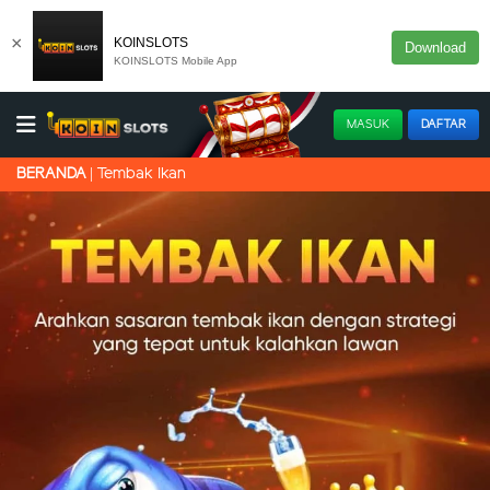
×
KOINSLOTS
Download
KOINSLOTS Mobile App
MASUK
DAFTAR
Tembak Ikan
BERANDA