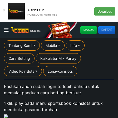
×
KOINSLOTS
Download
KOINSLOTS Mobile App
MASUK
DAFTAR
Tentang Kami
Mobile
Info
Cara Betting
Kalkulator Mix Parlay
Video Koinslots
zona-koinslots
Pastikan anda sudah login terlebih dahulu untuk
memulai panduan cara betting berikut:
1.klik play pada menu sportsbook koinslots untuk
membuka pasaran taruhan